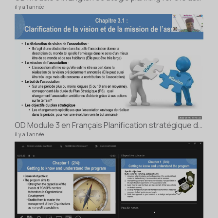
il y a 1 année
PAR
2 vidé
il y a
OD Module 3 en Français Planification stratégique du développement de l'association
il y a 1 année