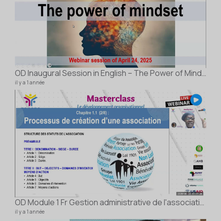
OD Inaugural Session in English – The Power of Mindset
il y a 1 année
2e 
6 vidé
il y a
OD Module 1 Fr Gestion administrative de l'association
il y a 1 année