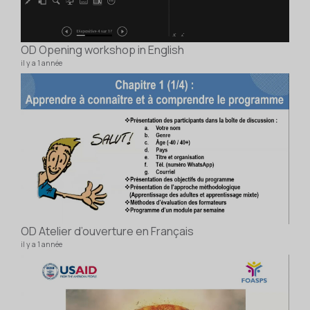
ILS
1 vidé
il y a
OD Opening workshop in English
il y a 1 année
FOA
OD Atelier d’ouverture en Français
2 vidé
il y a 1 année
il y a