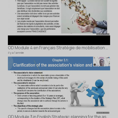
OD Module 4 en Français Stratégie de mobilisation de ressources
il y a 1 année
For
0 vidé
il y a
OD Module 3 in English Strategic planning for the association's development