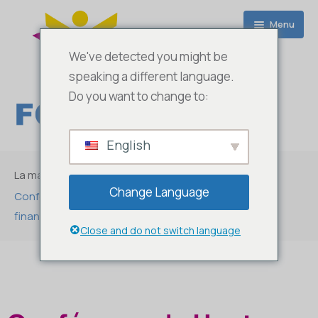
Menu
We've detected you might be
speaking a different language.
Do you want to change to:
English
Accueil
La maison
A propos de nous
Change Language
Conférence de Haut Niveau de la PSSP Benin sur le
financement de la Santé
AFRIC 100 T – WebTv
FOASPS Services
Close and do not switch language
Fédérations
Ressources
JLN
Activités
Benin