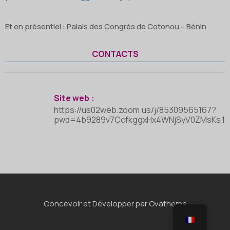
Et en présentiel : Palais des Congrès de Cotonou – Bénin
CONTACTS
Site web :
https://us02web.zoom.us/j/85309565167?
pwd=4b9289v7CcfkggxHx4WNjSyV0ZMsKs.1
Concevoir et Développer par Ovatheme