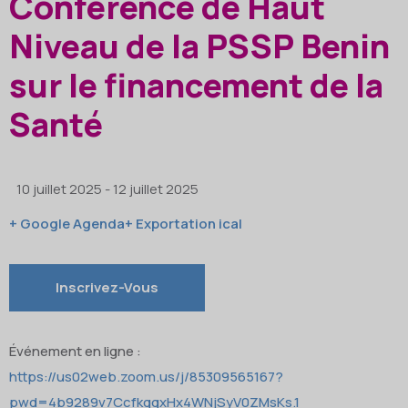
Conférence de Haut
Contactez-nous
Burkina Faso
Niveau de la PSSP Benin
Côte d’Ivoire
sur le financement de la
Ghana
Santé
Liberia
Mali
10 juillet 2025
- 12 juillet 2025
Niger
+ Google Agenda
+ Exportation ical
Nigéria
Inscrivez-Vous
Sénégal
Sierra Leone
Événement en ligne :
https://us02web.zoom.us/j/85309565167?
Togo
pwd=4b9289v7CcfkggxHx4WNjSyV0ZMsKs.1