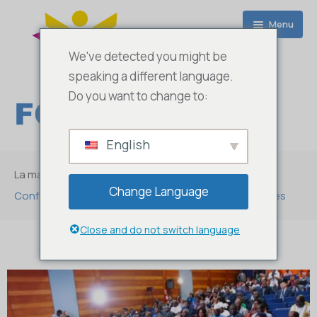
Menu
We've detected you might be
speaking a different language.
Do you want to change to:
English
Accueil
La maison
A propos de nous
Change Language
Conférence de haut niveau sur les politiques sanitaires
AFRIC 100 T – WebTv
FOASPS Services
Close and do not switch language
Fédérations
Ressources
JLN
Activités
Benin