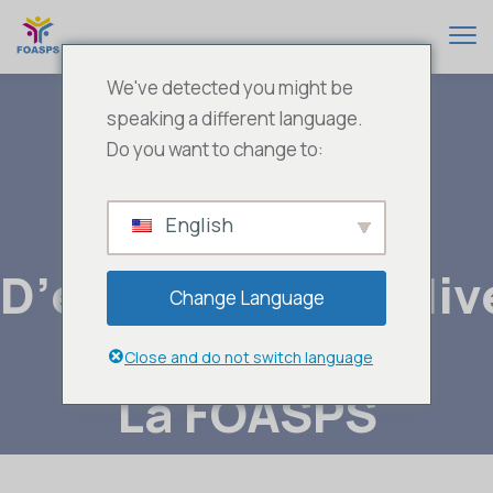
We've detected you might be
speaking a different language.
Do you want to change to:
Atelier
English
D’évaluation Du Ni
Change Language
De Maturité De
Close and do not switch language
La FOASPS