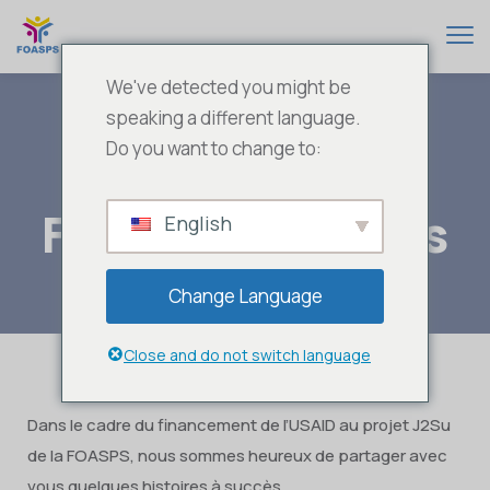
We've detected you might be
speaking a different language.
Do you want to change to:
FOASPS Success
English
Stories
Change Language
Close and do not switch language
Dans le cadre du financement de l’USAID au projet J2Su
de la FOASPS, nous sommes heureux de partager avec
vous quelques histoires à succès.