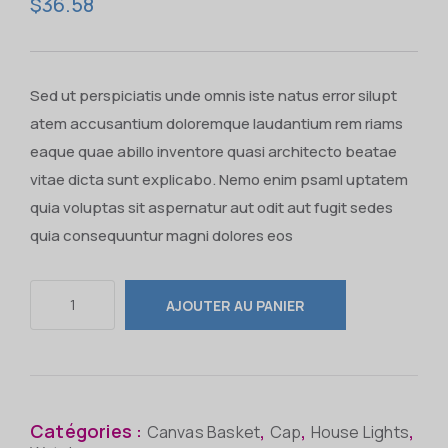
$
36.58
Sed ut perspiciatis unde omnis iste natus error silupt
atem accusantium doloremque laudantium rem riams
eaque quae abillo inventore quasi architecto beatae
vitae dicta sunt explicabo. Nemo enim psaml uptatem
quia voluptas sit aspernatur aut odit aut fugit sedes
quia consequuntur magni dolores eos
AJOUTER AU PANIER
Catégories :
,
,
,
Canvas Basket
Cap
House Lights