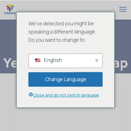
We've detected you might be
speaking a different language.
Do you want to change to:
Yellow-Basebll Cap
English
Change Language
Close and do not switch language