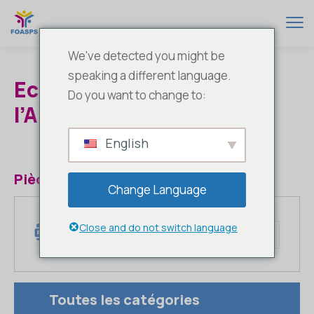
We've detected you might be
speaking a different language.
Ecrire, du Français à
Do you want to change to:
l’Anglais Et vice versa
English
Pièces jointes
Change Language
EcrireEnFrancais-Angl
Close and do not switch language
ais
Pdf
(623ko)
Toutes les catégories